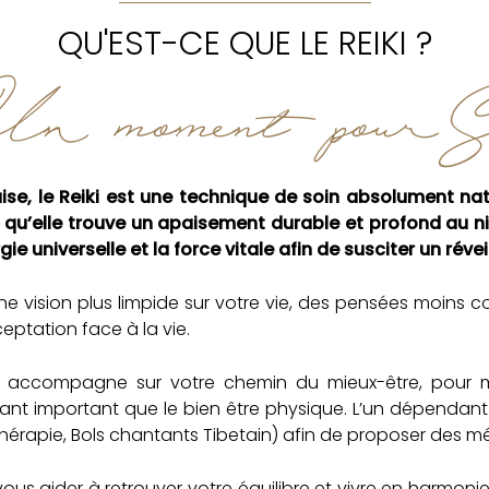
QU'EST-CE QUE LE REIKI ?
n moment pour S
se, le Reiki est une technique de soin absolument nat
ur qu’elle trouve un apaisement durable et profond au 
e universelle et la force vitale afin de susciter un rév
e vision plus limpide sur votre vie, des pensées moins co
ceptation face à la vie.
 accompagne sur votre chemin du mieux-être, pour moi 
autant important que le bien être physique. L’un dépendant 
thothérapie, Bols chantants Tibetain) afin de proposer de
 aider à retrouver votre équilibre et vivre en harmonie 